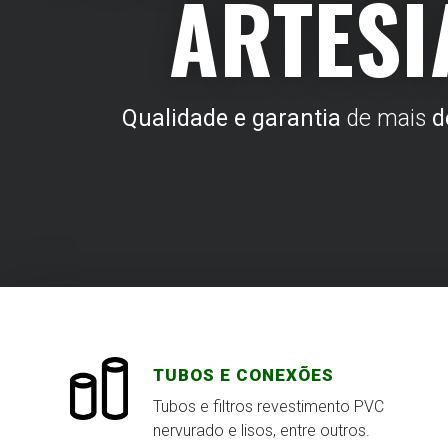
ARTESI
Qualidade e garantia
de mais
d
TUBOS E CONEXÕES
Tubos e filtros revestimento PVC
nervurado e lisos, entre outros.