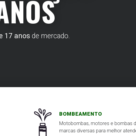
ANOS
e 17 anos
de mercado.
BOMBEAMENTO
Motobombas, motores e bombas 
marcas diversas para melhor atend